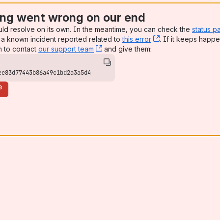
ng went wrong on our end
uld resolve on its own. In the meantime, you can check the
status p
a known incident reported related to
this error
, (opens new win
. If it keeps happe
n to contact
our support team
, (opens new window)
and give them:
ee83d77443b86a49c1bd2a3a5d4
e