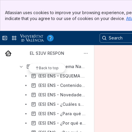
(ES) ADMINISTRACIÓN ELECTRÓNICA
Banner
(ES) GRABACIÓN DE VIDEOAPUNTES. OPENCAST
Atlassian uses cookies to improve your browsing experience, per
Top Bar
indicate that you agree to our use of cookies on your device.
Atl
(ES) AULAS INFORMÁTICAS DE LA UV
Sidebar
Main Content
(ES) EDUMEDIA - Nuevo Portal de video en la UV
Collapse sidebar
Switch sites or apps
(ES) SERVICIO DE BLOGS EN LA UV
(ES) GESTIÓN DE LA DEDICACIÓN DEL PERSONAL UV
EL SIUV RESPON
(ES) Ayudas más solicitadas
(ES) ENS - Esquema Nacional de Seguridad. Implantación en la UV.
Back to top
(ES) ENS - ESQUEMA NACIONAL DE SEGURIDAD Texto íntegro
(ES) ENS - Contenido esquemático del ENS 2022
(ES) ENS - Novedades del ENS 2022
(ES) ENS - ¿Cuáles son los objetivos principales del ENS?
(ES) ENS - ¿Para qué sirven los principios básicos enunciados en el ENS?
(ES) ENS - ¿Por qué es necesario el ENS?