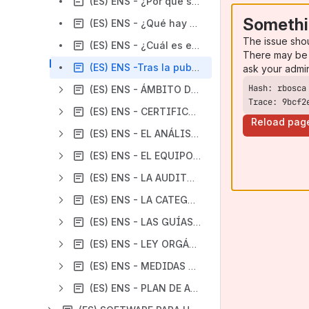
(ES) ENS - ¿Por qué se ha actualizado el ENS?
Somethi
(ES) ENS - ¿Qué hay que hacer con los Requisitos Mínimos que se expresan en el ENS?
The issue sho
(ES) ENS - ¿Cuál es el origen del ENS? ¿Quiénes han participado en su elaboración?
There may be 
(ES) ENS -Tras la publicación del ENS, ¿cuáles son los pasos siguientes?
ask your admi
(ES) ENS - ÁMBITO DE APLICACIÓN - ALCANCE E IMPLANTACIÓN DEL ENS
Trace: 9bcf2
(ES) ENS - CERTIFICACIONES
Reload pag
(ES) ENS - EL ANÁLISIS DE RIESGOS Y LA GESTIÓN DE RIESGOS
(ES) ENS - EL EQUIPO HUMANO DE LA SEGURIDAD DE LA INFORMACIÓN
(ES) ENS - LA AUDITORÍA DE LA SEGURIDAD
(ES) ENS - LA CATEGORIZACIÓN DE LOS SISTEMAS
(ES) ENS - LAS GUÍAS STIC DEL CCN
(ES) ENS - LEY ORGÁNICA DE PROTECCIÓN DE DATOS DE CARÁCTER PERSONAL Y ESQUEMA NACIONAL DE SEGURIDAD
(ES) ENS - MEDIDAS DE SEGURIDAD
(ES) ENS - PLAN DE ADECUACIÓN AL ENS