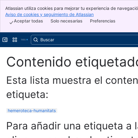
Atlassian utiliza cookies para mejorar tu experiencia de navegación
Banner
cookies para indicar que aceptas su uso en tu dispositivo.
Aviso de cookies y seguimiento de Atlassian
, (opens new window)
Top Bar
Aceptar todas
Solo necesarias
Preferencias
Sidebar
Main Content
Ampliar barra lateral
Cambiar sitios o aplicaciones
Contenido etiquetad
Esta lista muestra el conten
etiqueta:
hemeroteca-humanitats
Para añadir una etiqueta a l