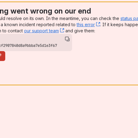
ng went wrong on our end
uld resolve on its own. In the meantime, you can check the
status p
a known incident reported related to
this error
, (opens new win
. If it keeps happe
n to contact
our support team
, (opens new window)
and give them:
cf2907840d8a9bbba7e5d1e3f67
e