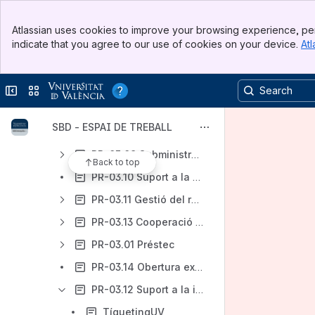
PR-03.03 Formació en competències digitals
Banner
Atlassian uses cookies to improve your browsing experience, per
Top Bar
PR-03.04 Formació a la carta
indicate that you agree to our use of cookies on your device.
Atl
Sidebar
Main Content
PR-03.05 Gestió d'espais de treball en grup
PR-03.06 Atenció i informació presencial
Collapse sidebar
Switch sites or apps
PR-03.07 Atenció i informació virtual
SBD - ESPAI DE TREBALL
PR-03.08 Gestió de bibliografies recomanades
PR-03.09 Subministrament electrònic d'articles de revistes impreses
Back to top
PR-03.10 Suport a la publicació electrònica de revistes científiques de la UV
PR-03.11 Gestió del repositori institucional RODERIC
PR-03.13 Cooperació en el portal Dialnet
PR-03.01 Préstec
PR-03.14 Obertura extraordinària de biblioteques
PR-03.12 Suport a la investigació
TíquetingUV