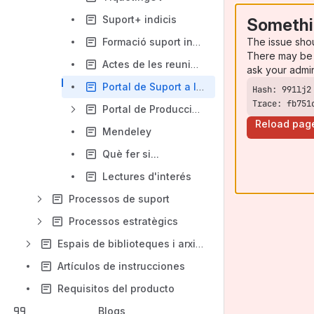
Suport+ indicis
Somethi
The issue sho
Formació suport investigació
There may be 
Actes de les reunions
ask your admi
Portal de Suport a la investigació (SAI)
Trace: fb751
Portal de Producció Científica UV: administració i gestió
Reload pag
Mendeley
Què fer si...
Lectures d'interés
Processos de suport
Processos estratègics
Espais de biblioteques i arxius
Artículos de instrucciones
Requisitos del producto
Blogs