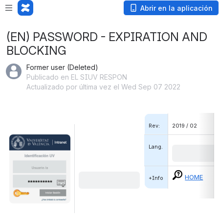
Abrir en la aplicación
(EN) PASSWORD - EXPIRATION AND
BLOCKING
Former user (Deleted)
Publicado en EL SIUV RESPON
Actualizado por última vez el Wed Sep 07 2022
Rev:
2019 / 02
Abrir
Lang.
HOME
+Info