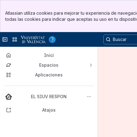
Banner
Atlassian utiliza cookies para mejorar tu experiencia de navegació
Top Bar
todas las cookies para indicar que aceptas su uso en tu disposit
Sidebar
Main Content
Contraer barra lateral
Cambiar sitios o aplicaciones
Inici
Espacios
Aplicaciones
Volver arriba
EL SIUV RESPON
Atajos