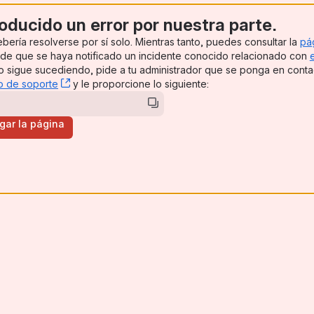
oducido un error por nuestra parte.
bería resolverse por sí solo. Mientras tanto, puedes consultar la
pá
pens new window)
ede que se haya notificado un incidente conocido relacionado con
ns new window)
sto sigue sucediendo, pide a tu administrador que se ponga en cont
o de soporte
, (opens new window)
y le proporcione lo siguiente:
rgar la página