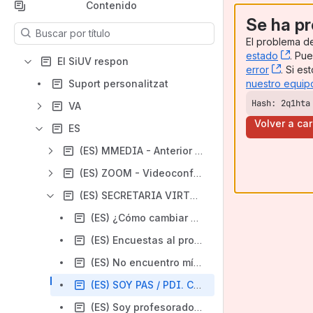
Contenido
Se ha pr
Los resultados se actualizarán a medida que escribas.
El problema de
estado
, (o
. Pu
El SiUV respon
error
, (ope
. Si e
nuestro equip
Suport personalitzat
Hash: 2q1hta
VA
Volver a ca
ES
(ES) MMEDIA - Anterior portal de video de la UV
(ES) ZOOM - Videoconferencias UV
(ES) SECRETARIA VIRTUAL
(ES) ¿Cómo cambiar mi fotografía en el perfil de la UV?
(ES) Encuestas al profesorado - Secretaría virtual
(ES) No encuentro mís horarios en - Secretaría Virtual
(ES) SOY PAS / PDI. Cómo puedo activar mi tarjeta universitaria ? - Secretaría virtual
(ES) Soy profesorado y no aparece mi carga docente - Secretaría virtual