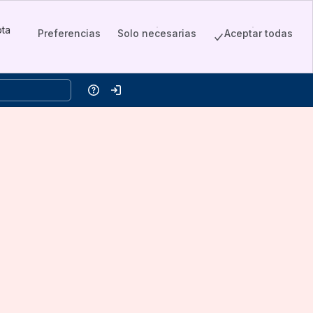
pta
Preferencias
Solo necesarias
Aceptar todas
w)
Ayuda
Iniciar sesión