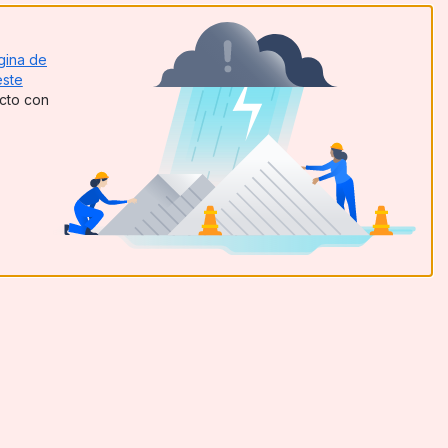
gina de
este
acto con