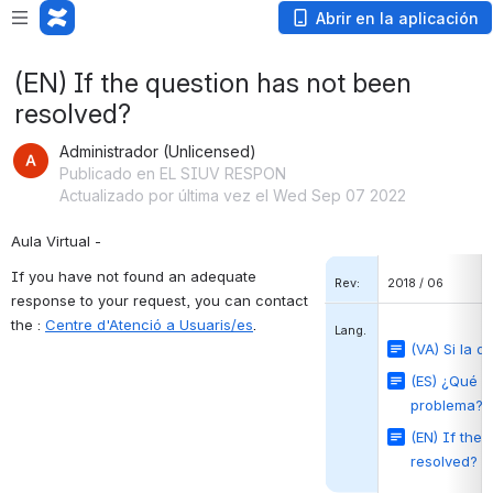
Abrir en la aplicación
(EN) If the question has not been
resolved?
Administrador (Unlicensed)
Publicado en EL SIUV RESPON
Actualizado por última vez el Wed Sep 07 2022
Aula Virtual -
If you have not found an adequate 
Rev:
2018 / 06
response to your request, you can contact 
the : 
Centre d'Atenció a Usuaris/es
.
Lang.
(VA) Si la q
(ES) ¿Qué p
problema?
(EN) If the
resolved?